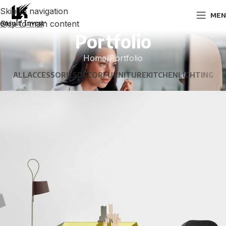
Skip to navigation
MEN
Skip to main content
Portfolio
Home
Portfolio
ALL
ACCESSORIES
DECOR
FURNITURE
KITCHEN
LIGHTING