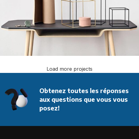
Load more projects
Leo uteu ullamcorper
Kitchen
Obtenez toutes les réponses
aux questions que vous vous
posez!