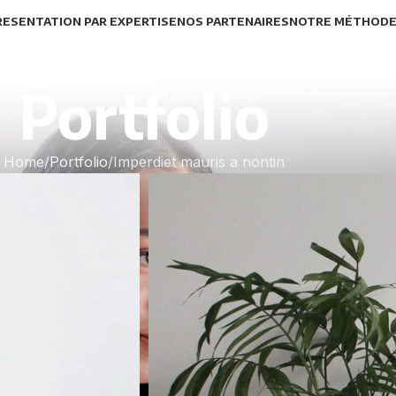
RESENTATION PAR EXPERTISE
NOS PARTENAIRES
NOTRE MÉTHOD
Portfolio
Home
Portfolio
Imperdiet mauris a nontin