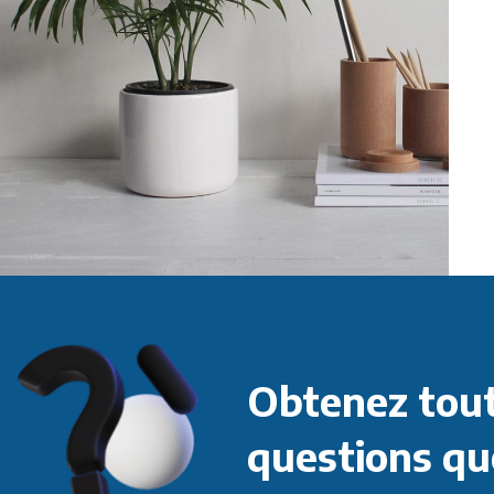
Accessories
Potenti parturient parturie
Obtenez tout
questions qu