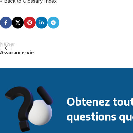
« Back to Glossary Index
Newer
Assurance-vie
Obtenez tout
questions qu