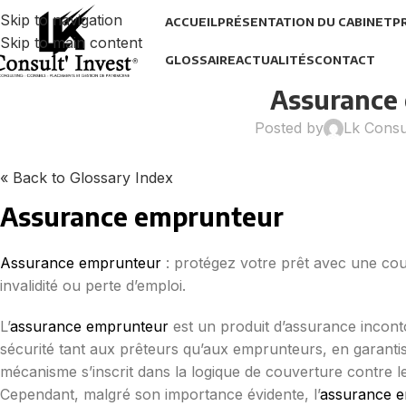
Skip to navigation
ACCUEIL
PRÉSENTATION DU CABINET
P
Skip to main content
GLOSSAIRE
ACTUALITÉS
CONTACT
Assurance
Posted by
Lk Consu
« Back to Glossary Index
Assurance emprunteur
Assurance emprunteur
: protégez votre prêt avec une couv
invalidité ou perte d’emploi.
L’
assurance emprunteur
est un produit d’assurance inconto
sécurité tant aux prêteurs qu’aux emprunteurs, en garanti
mécanisme s’inscrit dans la logique de couverture contre le
Cependant, malgré son importance évidente, l’
assurance 