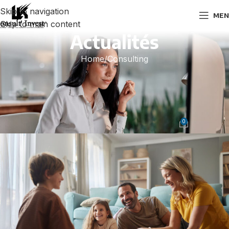
Skip to navigation
MEN
Skip to main content
Actualités
Home
Consulting
CONSULTING
,
IMPÔTS
,
PATRIMOINE
Nouveautés fiscales pour les
familles en 2025
0
Lk Consult Invest
On 23 mai 2025