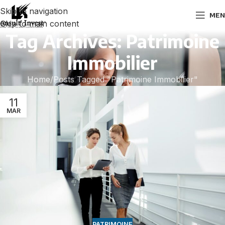
Skip to navigation
MEN
Skip to main content
Tag Archives: Patrimoine
Immobilier
Home
Posts Tagged "Patrimoine Immobilier"
11
MAR
PATRIMOINE