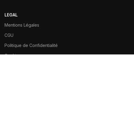
LEGAL
Mentions Légales
CGU
Politique de Confidentialité
Cookies
INFOS
Nos Partenaires
Notre Méthode
Glossaire
Actualités