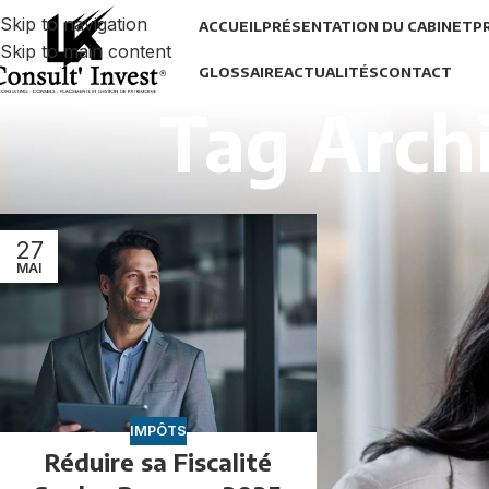
Skip to navigation
ACCUEIL
PRÉSENTATION DU CABINET
P
Skip to main content
GLOSSAIRE
ACTUALITÉS
CONTACT
Tag Archi
27
MAI
IMPÔTS
Réduire sa Fiscalité