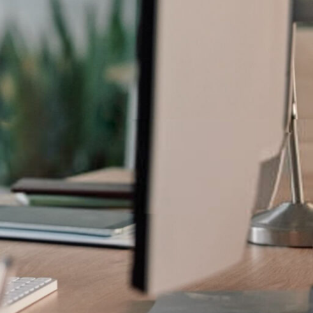
Réduire sa Fiscalité Sur
les Revenus 2025
27 mai 2025
No
Comments
Nouveautés fiscales pour
les familles en 2025
23 mai 2025
No
Comments
Déclaration de Revenus
2025 : Les Dates à Ne
Pas Manquer!
11 avril 2025
No
Comments