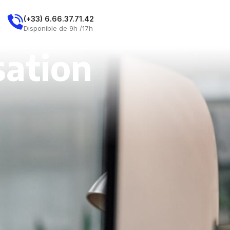
E
(+33) 6.66.37.71.42
Demandez Un Rdv
Disponible de 9h /17h
sation
CATEGORIES
Consulting
Impôts
Investissement
Patrimoine
RECENT POSTS