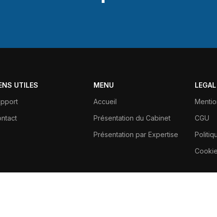
IENS UTILES
MENU
LEGAL
pport
Accueil
Mentio
ntact
Présentation du Cabinet
CGU
Présentation par Expertise
Politiq
Cooki
Paris - France