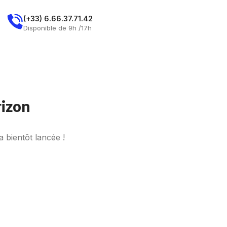
E
(+33) 6.66.37.71.42
Demandez Un Rdv
Disponible de 9h /17h
rizon
 bientôt lancée !