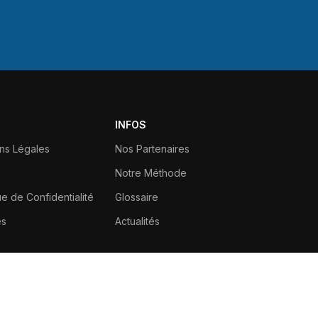
INFOS
ns Légales
Nos Partenaires
Notre Méthode
ue de Confidentialité
Glossaire
es
Actualités
Tel.: (+33)6.66.37.71.42