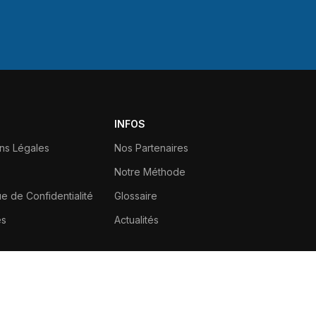
INFOS
ns Légales
Nos Partenaires
Notre Méthode
ue de Confidentialité
Glossaire
es
Actualités
Tel.: (+33)6.66.37.71.42