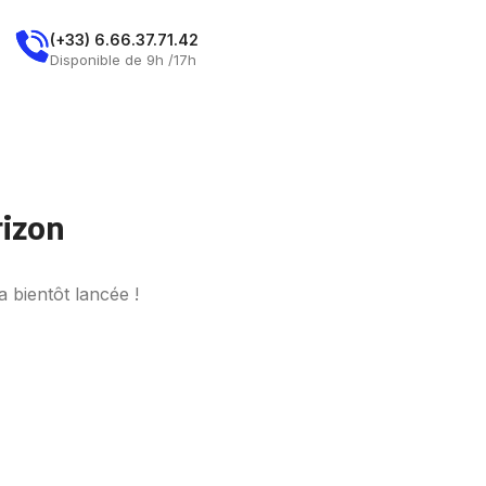
E
(+33) 6.66.37.71.42
Demandez Un Rdv
Disponible de 9h /17h
rizon
 bientôt lancée !