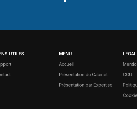
IENS UTILES
MENU
LEGAL
pport
Accueil
Mentio
ntact
Présentation du Cabinet
CGU
Présentation par Expertise
Politiq
Cooki
Paris - France